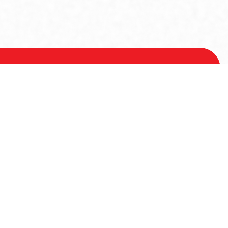
Voor meer informatie
Contactgegevens
Hoofdstraat 21
9531AA Borger
+31 (0)599 - 23 55 28