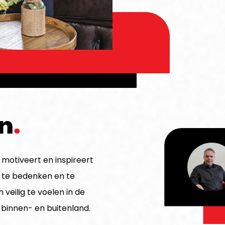
VIND DE
VIND DE
OPLOSSING
OPLOSSING
en
 motiveert en inspireert
 te bedenken en te
 veilig te voelen in de
n binnen- en buitenland.