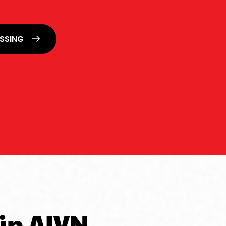
OSSING
ijn AIVN