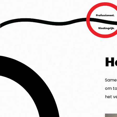
H
Samen
om to
het v